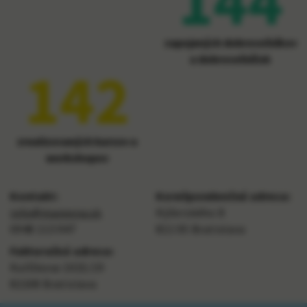
144
zapojených dobrovoľníkov
a dobrovoľníčok
142
zrealizovaných kurzov a
workshopov
Kontakt:
Korešpondenčná adresa:
info@mareena.sk
Kýčerského 8
0948 113 947
811 05 Bratislava
Fakturačná adresa:
Kulíškova 1015/19
82108 Bratislava