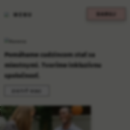
DARUJ
MENU
Pomáhame cudzincom stať sa
miestnymi. Tvoríme inkluzívnu
spoločnosť.
ZISTIŤ VIAC