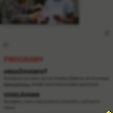
PROGRAMY
ANGAŽOVANOSŤ
Rozhýbme veci spolu. Aj 2 až 4 hodiny týždenne, ktoré venuješ
dobrovoľníctvu
, dokážu tvoriť inkluzívnejšiu spoločnosť.
VZDELÁVANIE
Rozvíjajte s nami svoje jazykové schopnosti, zručnosti a
talent.