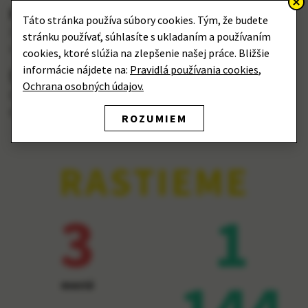
KOMUNITA
Táto stránka používa súbory cookies. Tým, že budete
Zapojte sa, spoznávajte, inšpirujte ostatných a prispejte k
stránku používať, súhlasíte s ukladaním a používaním
rozmanitosti.
cookies, ktoré slúžia na zlepšenie našej práce. Bližšie
informácie nájdete na:
Pravidlá používania cookies
,
ŠÍRENIE POVEDOMIA
Ochrana osobných údajov.
Držíme sa faktov a o témach migrácie a integrácie
diskutujeme otvorene – diskutujte s nami.
ROZUMIEM
RASTIEME
3
1
mestá