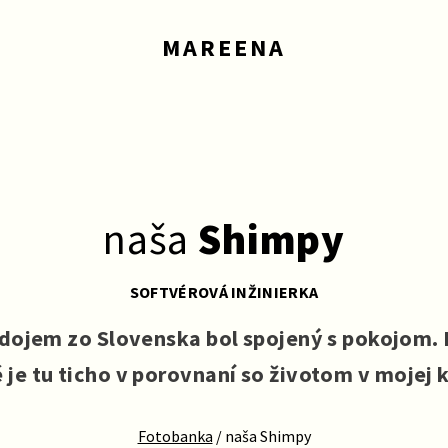
MAREENA
naša
Shimpy
SOFTVÉROVÁ INŽINIERKA
dojem zo Slovenska bol spojený s pokojom.
 je tu ticho v porovnaní so životom v mojej k
Fotobanka
/
naša Shimpy