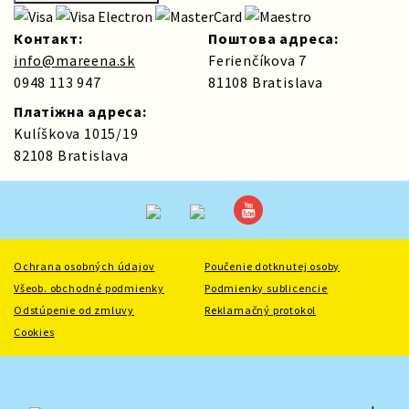
Контакт:
Поштова адреса:
info@mareena.sk
Ferienčíkova 7
0948 113 947
81108 Bratislava
Платіжна адреса:
Kulíškova 1015/19
82108 Bratislava
Ochrana osobných údajov
Poučenie dotknutej osoby
Všeob. obchodné podmienky
Podmienky sublicencie
Odstúpenie od zmluvy
Reklamačný protokol
Cookies