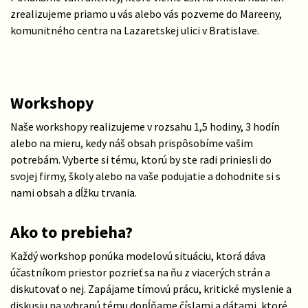
zrealizujeme priamo u vás alebo vás pozveme do Mareeny,
komunitného centra na Lazaretskej ulici v Bratislave.
Workshopy
Naše workshopy realizujeme v rozsahu 1,5 hodiny, 3 hodín
alebo na mieru, kedy náš obsah prispôsobíme vašim
potrebám. Vyberte si tému, ktorú by ste radi priniesli do
svojej firmy, školy alebo na vaše podujatie a dohodnite si s
nami obsah a dĺžku trvania.
Ako to prebieha?
Každý workshop ponúka modelovú situáciu, ktorá dáva
účastníkom priestor pozrieť sa na ňu z viacerých strán a
diskutovať o nej. Zapájame tímovú prácu, kritické myslenie a
diskusiu na vybranú tému dopĺňame číslami a dátami, ktoré