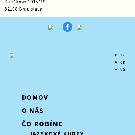
Kulíškova 1015/19
82108 Bratislava
sk
en
ua
DOMOV
O NÁS
ČO ROBÍME
JAZYKOVÉ KURZY