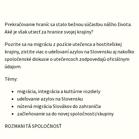
Prekračovanie hraníc sa stalo bežnou súčasťou nášho života.
Aké je však utiecť za hranice svojej krajiny?
Pozrite sa na migráciu z pozície utečenca a hostiteľskej
krajiny, zistite viac o udeľovaní azylov na Slovensku aj nakoľko
spoločenské diskusie o utečencoch zodpovedajú oficiálnym
údajom.
Témy:
migrácia, integrácia a kultúrne rozdiely
udeľovanie azylov na Slovensku
nútená migrácia Slovákov do zahraničia
začleňovanie sa do novej spoločnosti/skupiny
ROZMANITÁ SPOLOČNOSŤ