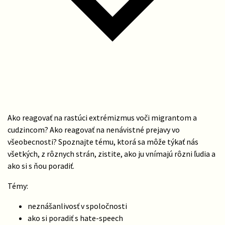
Ako reagovať na rastúci extrémizmus voči migrantom a
cudzincom? Ako reagovať na nenávistné prejavy vo
všeobecnosti? Spoznajte tému, ktorá sa môže týkať nás
všetkých, z rôznych strán, zistite, ako ju vnímajú rôzni ľudia a
ako si s ňou poradiť.
Témy:
neznášanlivosť v spoločnosti
ako si poradiť s hate-speech