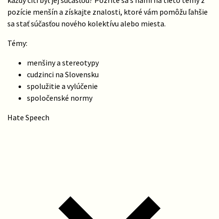
každý cíti byť jej súčasťou? Pozrite sa s nami na tieto témy z
pozície menšín a získajte znalosti, ktoré vám pomôžu ľahšie
sa stať súčasťou nového kolektívu alebo miesta.
Témy:
menšiny a stereotypy
cudzinci na Slovensku
spolužitie a vylúčenie
spoločenské normy
Hate Speech