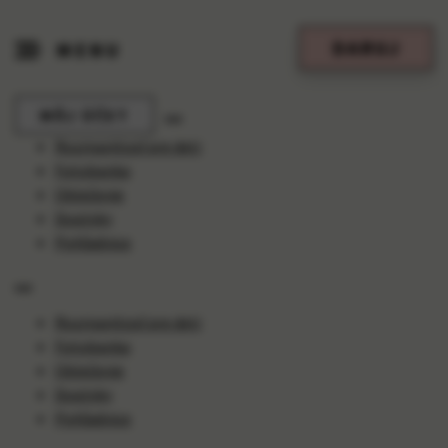
DARUJ
MENU
MÔJ ÚČET
Rozmanitosť pre deti
Fotobanka
Oblečenie
Doplnky
Pohľadnice
Rozmanitosť pre deti
Fotobanka
Oblečenie
Doplnky
Pohľadnice