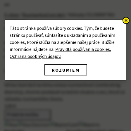
E-shop
/
Rozmanitosť pre deti
/
Nálepky CELEBRATING
DIVERSITY I.
Táto stránka používa súbory cookies. Tým, že budete
Nálepky CELEBRATING DIVERSITY I.
stránku používať, súhlasíte s ukladaním a používaním
cookies, ktoré slúžia na zlepšenie našej práce. Bližšie
Nálepky CELEBRATING DIVERSITY I.
informácie nájdete na:
Pravidlá používania cookies
,
Rozmanitosť patrí všade. Naše nálepky sú maličkosti s
Ochrana osobných údajov.
myšlienkou. Oslavujú to, čo nás robí inými aj podobnými.
ROZUMIEM
Ilustrácia: Jozef Gľaba
Sériou ilustrácií na tému oslava rozmanitosti (celebrating
diversity), chceme poukázať na bežné situácie a veci, ktoré sú
súčasťou rozmanitého života.
3,00 €
Pridať do košíka