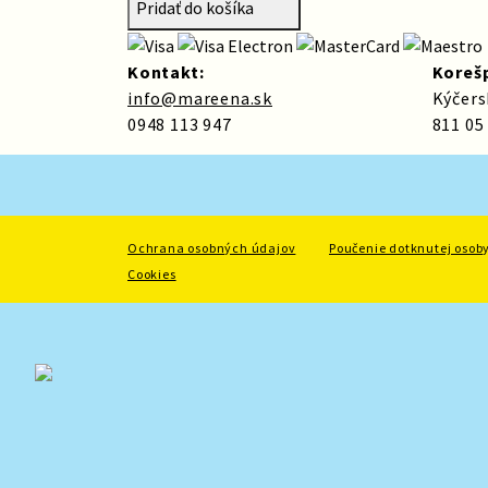
Pridať do košíka
Kontakt:
Koreš
info@mareena.sk
Kýčers
0948 113 947
811 05
Ochrana osobných údajov
Poučenie dotknutej osob
Cookies