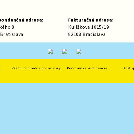
pondenčná adresa:
Fakturačná adresa:
kého 8
Kulíškova 1015/19
 Bratislava
82108 Bratislava
y
Všeob. obchodné podmienky
Podmienky sublicencie
Odstú