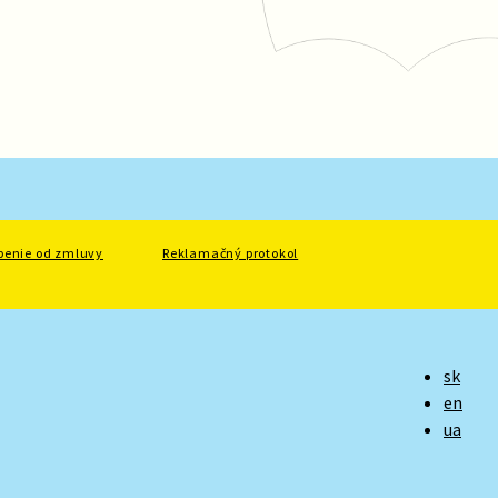
penie od zmluvy
Reklamačný protokol
sk
en
ua