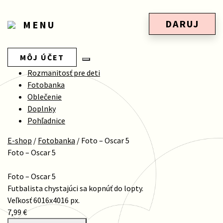
DARUJ
MENU
MÔJ ÚČET
Rozmanitosť pre deti
Fotobanka
Oblečenie
Doplnky
Pohľadnice
E-shop
/
Fotobanka
/
Foto – Oscar 5
Foto – Oscar 5
Foto – Oscar 5
Futbalista chystajúci sa kopnúť do lopty.
Veľkosť 6016x4016 px.
7,99 €