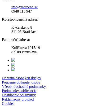
info@mareena.sk
0948 113 947
Korešpondenčná adresa:
Kýčerského 8
811 05 Bratislava
Fakturačná adresa:
Kulíškova 1015/19
82108 Bratislava
Ochrana osobných údajov
Poučenie dotknutej osoby
Všeob. obchodné podmienky
Podmienky sublicencie
Odstúpenie od zmluvy
Reklamačný protokol
Cookies