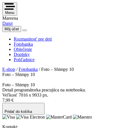
Menu
Mareena
Daruj
Môj účet
Rozmanitosť pre deti
Fotobanka
Oblečenie
Doplnky
Pohľadnice
E-shop
/
Fotobanka
/
Foto – Shimpy 10
Foto – Shimpy 10
Foto – Shimpy 10
Detail programátorka pracujúca na notebooku.
Veľkosť 7016 x 9933 px.
7,99 €
Pridať do košíka
Kontakt: